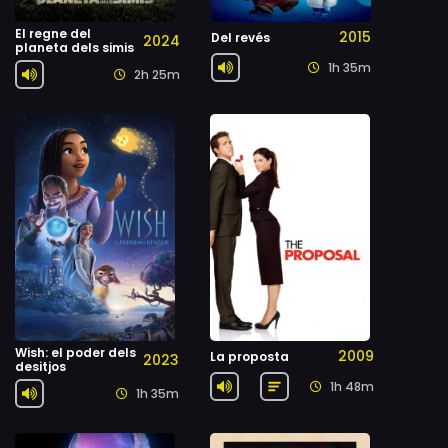
El regne del
2015
Del revés
2024
planeta dels simis
1h 35m
2h 25m
Wish: el poder dels
2009
La proposta
2023
desitjos
1h 48m
1h 35m