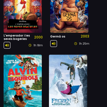
L'emperador i les
2003
Germà os
2000
seves bogeries
1h 25m
1h 18m