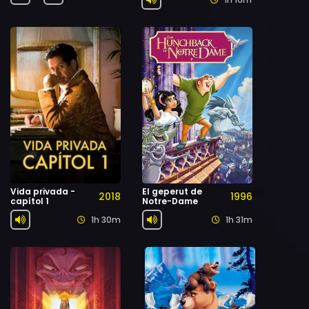
Vida privada -
El geperut de
2018
1996
capítol 1
Notre-Dame
1h 30m
1h 31m