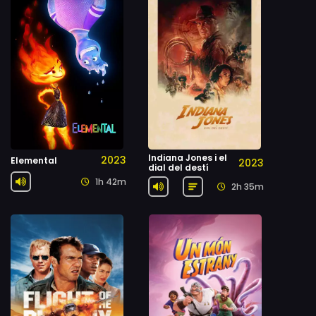
Indiana Jones i el
2023
Elemental
2023
dial del destí
1h 42m
2h 35m