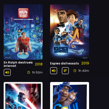
En Ralph destrueix
2019
Espies disfressats
2018
internet
1h 42m
1h 52m