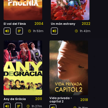
2004
2022
El vol del Fènix
Un món estrany
1h 53m
1h 42m
Vida privada -
2011
Any de Gràcia
2018
capítol 2
1h 27m
1h 16m