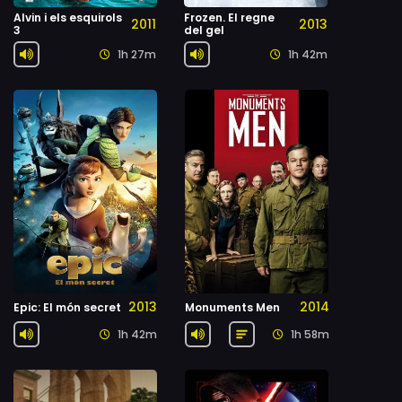
Alvin i els esquirols
Frozen. El regne
2011
2013
3
del gel
1h 27m
1h 42m
2013
2014
Epic: El món secret
Monuments Men
1h 42m
1h 58m