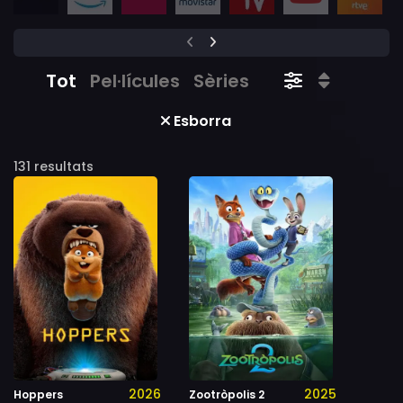
Tot
Pel·lícules
Sèries
Esborra
131 resultats
2026
2025
Hoppers
Zootròpolis 2