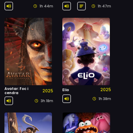
1h 44m
1h 47m
Avatar: Foc i
2025
Elio
2025
cendra
1h 38m
3h 18m