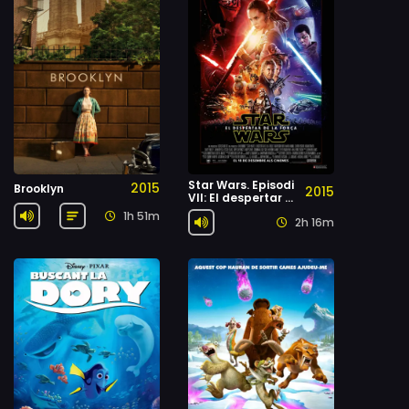
Star Wars. Episodi
2015
Brooklyn
2015
VII: El despertar de
la força
1h 51m
2h 16m