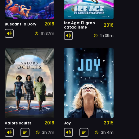
Ice Age: El gran
2016
Buscant la Dory
2016
cataclisme
1h 37m
1h 35m
2016
2015
Valors ocults
Joy
2h 7m
2h 4m