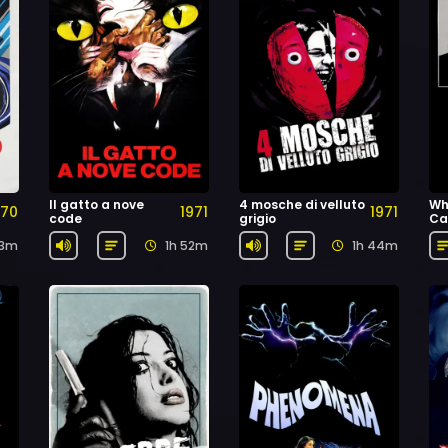
Il gatto a nove
4 mosche di velluto
Wh
970
1971
1971
code
grigio
Ca
23m
1h 52m
1h 44m