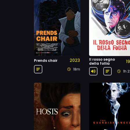
Il rosso segno
2023
Prends chair
1
della follia
18m
1h 