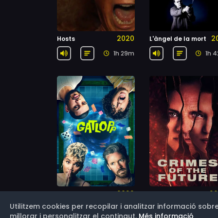
2020
2
Hosts
L'àngel de la mort
1h 29m
1h 
2022
20
Gatlopp
Crims del futur
Utilitzem cookies per recopilar i analitzar informació sobre
1h 20m
1h 
millorar i personalitzar el contingut.
Més informació