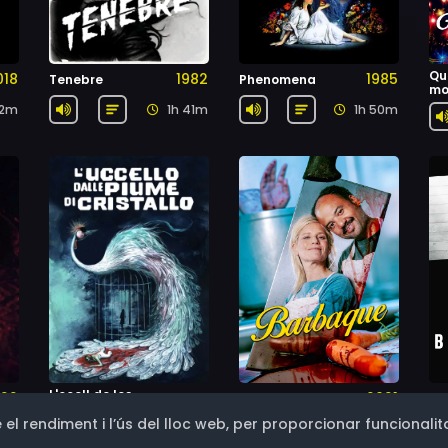
Qu
018
1982
1985
Tenebre
Phenomena
mo
42m
1h 41m
1h 50m
L'ocell de les
22
2021
Barbaque
Br
1970
plumes de cristall
 el rendiment i l’ús del lloc web, per proporcionar funcionalita
47m
1h 28m
1h 36m