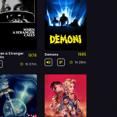
en a Stranger
1985
Demons
1979
lls
1h 29m
1h 37m