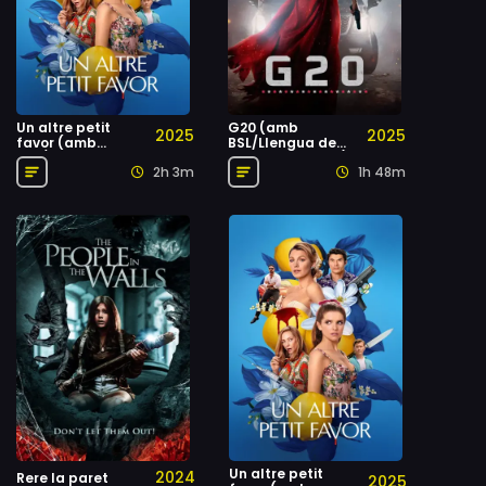
Un altre petit
G20 (amb
2025
2025
favor (amb
BSL/Llengua de
ASL/Llengua de
signes britànica)
2h 3m
1h 48m
signes
estatunidenca)
Un altre petit
2024
Rere la paret
2025