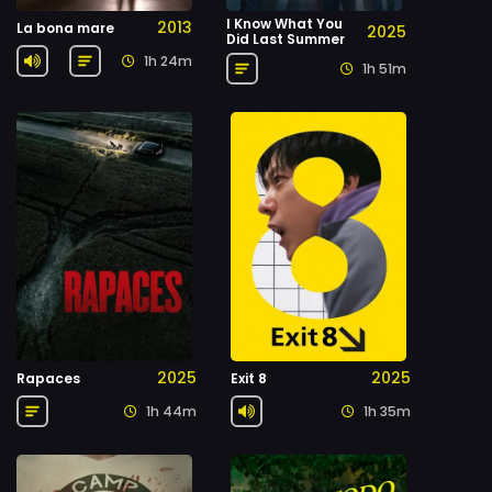
I Know What You
2013
La bona mare
2025
Did Last Summer
1h 24m
1h 51m
2025
2025
Rapaces
Exit 8
1h 44m
1h 35m