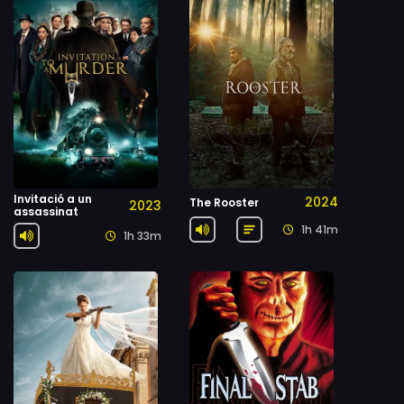
Invitació a un
2024
The Rooster
2023
assassinat
1h 41m
1h 33m