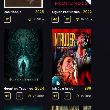
2025
2022
Dos fiscals
Aigües Profundes
1h 58m
1h 56m
2024
1989
Haunting Trophies
Intrús a la nit
2h 30m
1h 28m