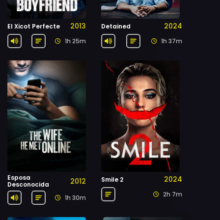
2013
2024
El Xicot Perfecte
Detained
1h 25m
1h 37m
Esposa
2024
Smile 2
2012
Desconocida
2h 7m
1h 30m