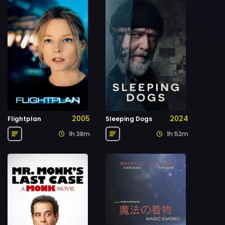
2005
2024
Flightplan
Sleeping Dogs
1h 38m
1h 52m