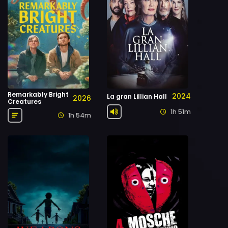
Remarkably Bright
2024
La gran Lillian Hall
2026
Creatures
1h 51m
1h 54m