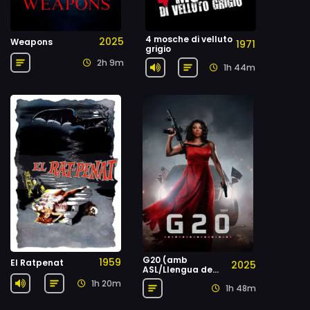
4 mosche di velluto
2025
Weapons
1971
grigio
2h 9m
1h 44m
G20 (amb
1959
El Ratpenat
2025
ASL/Llengua de
signes
1h 20m
1h 48m
estatunidenca)