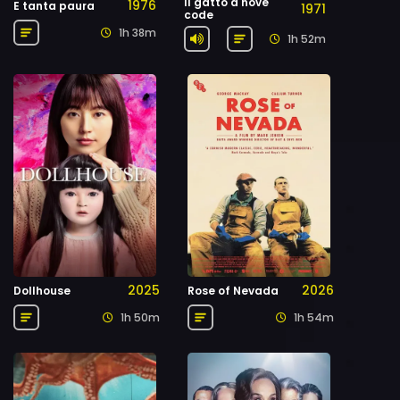
Il gatto a nove
1976
E tanta paura
1971
code
1h 38m
1h 52m
2025
2026
Dollhouse
Rose of Nevada
1h 50m
1h 54m