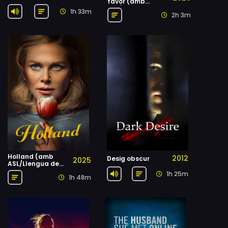
favor (amb
BSL/Llengua de
1h 33m
2h 3m
signes britànica)
Holland (amb
2012
Desig obscur
2025
ASL/Llengua de
signes
1h 25m
1h 48m
estatunidenca)