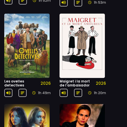
1h 52m
1h 53m
Les ovelles
Maigret i la mort
2026
2026
detectives
de l'ambaixador
1h 49m
1h 20m