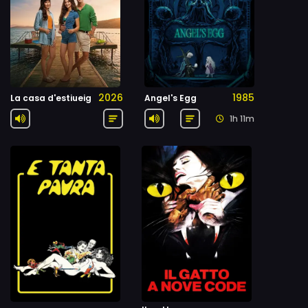
2026
1985
La casa d'estiueig
Angel's Egg
1h 11m