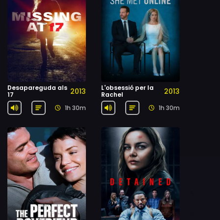
Desapareguda als
L'obsessió per la
2013
2013
17
Rachel
1h 30m
1h 30m