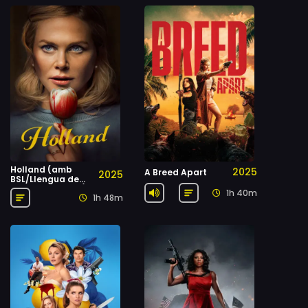
Holland (amb
2025
A Breed Apart
2025
BSL/Llengua de
signes britànica)
1h 40m
1h 48m