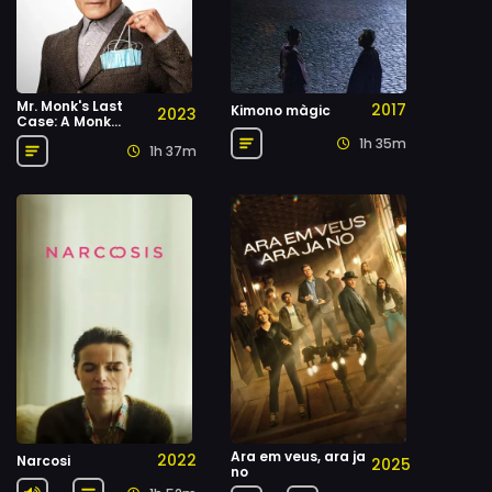
Mr. Monk's Last
2017
Kimono màgic
2023
Case: A Monk
Movie
1h 35m
1h 37m
Ara em veus, ara ja
2022
Narcosi
2025
no