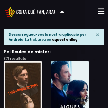
×
Descarregueu-vos la nostra aplicació per
Android
. La trobareu en
aquest enllaç
Pel·lícules de misteri
371 resultats