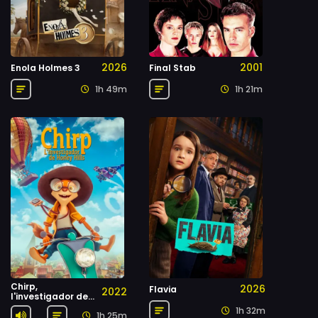
2026
2001
Enola Holmes 3
Final Stab
1h 49m
1h 21m
Chirp,
2026
Flavia
2022
l'investigador de
Honey Hills
1h 32m
1h 25m