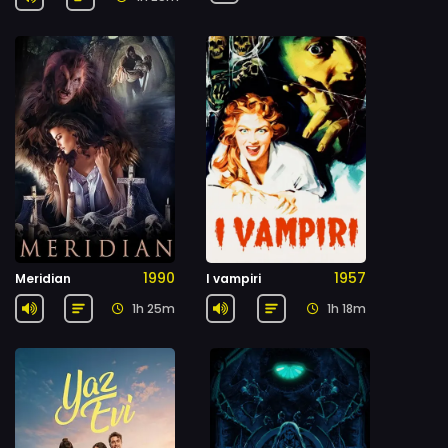
1990
1957
Meridian
I vampiri
1h 25m
1h 18m