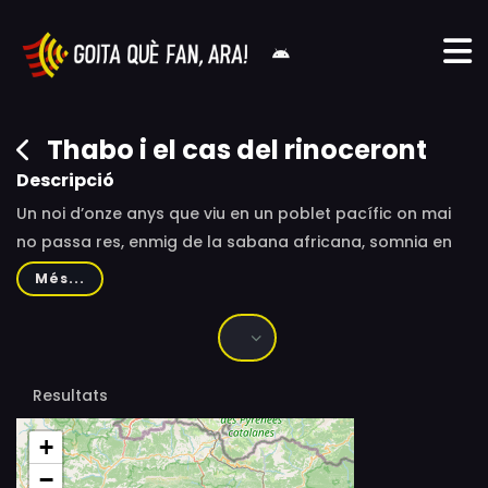
Thabo i el cas del rinoceront
Descripció
Un noi d’onze anys que viu en un poblet pacífic on mai
no passa res, enmig de la sabana africana, somnia en
convertir-se en detectiu privat. La seva vida farà un
Més...
tomb inesperat quan al parc safari veí algú assassini un
rinoceront per quedar-se amb la seva preuada banya.
Resultats
+
−