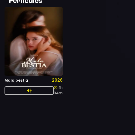
Pel·lícules
2026
Mala bèstia
1h
34m