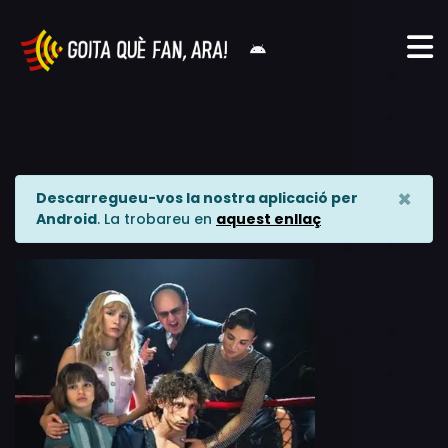
×
Descarregueu-vos la nostra aplicació per
Android
. La trobareu en
aquest enllaç