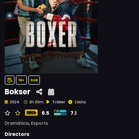
16+
SUB
Bokser
Tràiler
Llista
2024
2h 30m
6.5
7.1
Dramàtica,
Esports
Directors