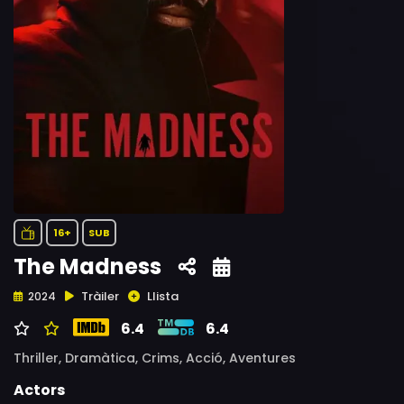
16+
SUB
The Madness
Tràiler
Llista
2024
6.4
6.4
Thriller,
Dramàtica,
Crims,
Acció,
Aventures
Actors