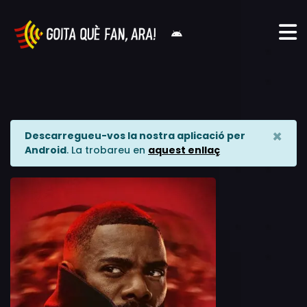
×
Descarregueu-vos la nostra aplicació per
Android
. La trobareu en
aquest enllaç