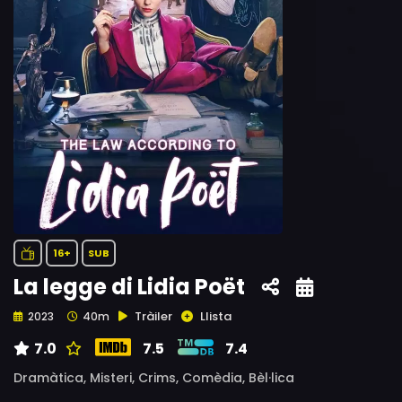
16+
SUB
La legge di Lidia Poët
Tràiler
Llista
2023
40m
7.0
7.5
7.4
Dramàtica,
Misteri,
Crims,
Comèdia,
Bèl·lica