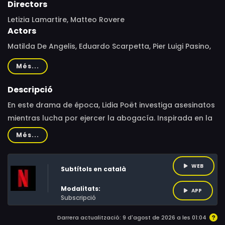
Directors
Letizia Lamartire, Matteo Rovere
Actors
Matilda De Angelis, Eduardo Scarpetta, Pier Luigi Pasino,
Gianmarco Saurino, Sara Lazzaro, Sinead Thornhill, Dario
Més...
Aita, Valentina Cervi, Nika Perrone
Descripció
En este drama de época, Lidia Poët investiga asesinatos
mientras lucha por ejercer la abogacía. Inspirada en la
historia real de la primera mujer abogada de Italia.
Més...
WEB
Subtítols en català
Modalitats:
APP
Subscripció
Darrera actualització: 9 d'agost de 2026 a les 01:04