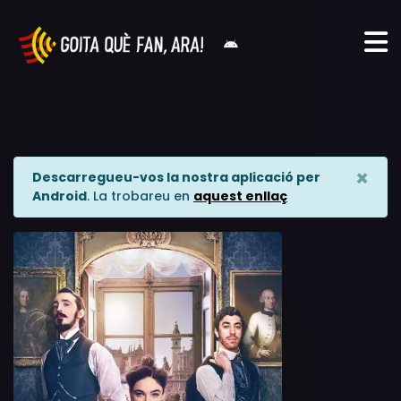
×
Descarregueu-vos la nostra aplicació per
Android
. La trobareu en
aquest enllaç