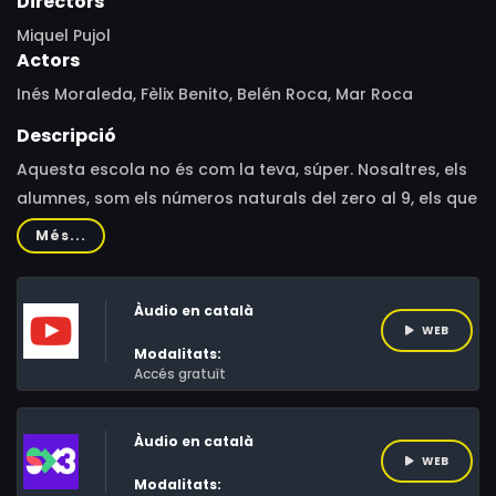
Directors
Miquel Pujol
Actors
Inés Moraleda, Fèlix Benito, Belén Roca, Mar Roca
Descripció
Aquesta escola no és com la teva, súper. Nosaltres, els
alumnes, som els números naturals del zero al 9, els que
fas servir habitualment en les teves operacions de
Més...
càlcul. El nostre professor es diu Aristòtil i el seu ajudant,
Infinit. I et volem demostrar que els números també ens
Àudio en català
ho passem bé a l'escola!
WEB
Modalitats:
Accés gratuït
Àudio en català
WEB
Modalitats: