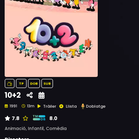
TP
DOB
SUB
10+2
Tràiler
Llista
Doblatge
1991
13m
7.8
8.0
Animació,
Infantil,
Comèdia