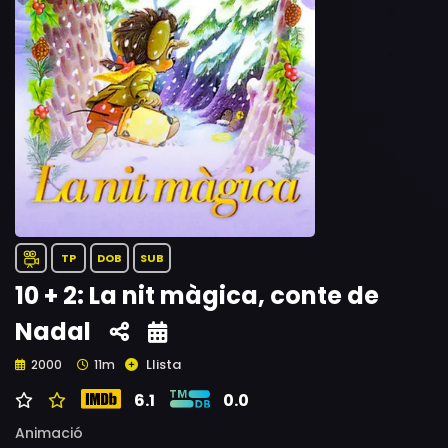
TP
DOB
SUB
10 + 2: La nit màgica, conte de
Nadal
Llista
2000
11m
6.1
0.0
Animació