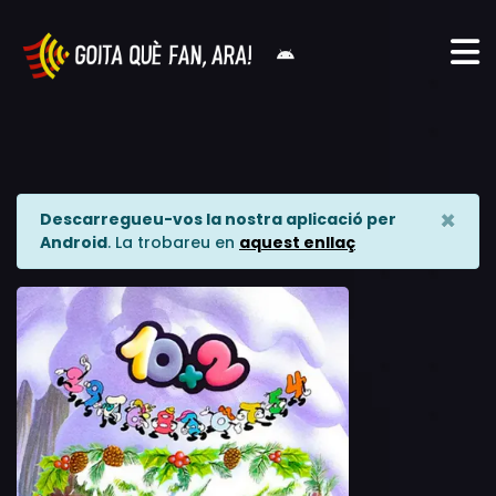
×
Descarregueu-vos la nostra aplicació per
Android
. La trobareu en
aquest enllaç