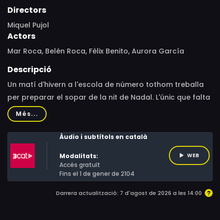
Directors
Miquel Pujol
Actors
Mar Roca, Belén Roca, Fèlix Benito, Aurora García
Descripció
Un matí d'hivern a l'escola de número tothom treballa
per preparar el sopar de la nit de Nadal. L'únic que falta
és l'Infinit, l'ajudant del professor Aristòtil, que s'ha
Més...
adormit. Quan arriba a la cuina, tard, provoca tants
problemes (com fa habitualment) que decideix
Àudio i subtítols en català
abandonar l'escola, avergonyit. Amb la seva petita
Modalitats:
WEB
maleta camina pel bosc enmig d'una tempesta de neu i
Accés gratuït
descobreix un camí que el portarà a una aventura que
Fins el 1 de gener de 2104
no hauria pogut imaginar mai.
Darrera actualització: 7 d'agost de 2026 a les 14:00