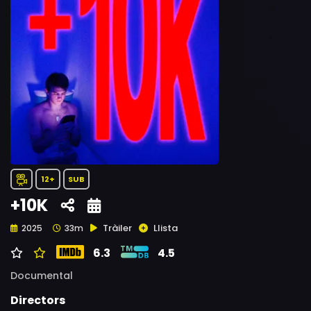
12+
SUB
+10K
Tràiler
Llista
2025
33m
6.3
4.5
Documental
Directors