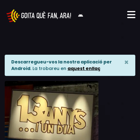
×
Descarregueu-vos la nostra aplicació per
Android
. La trobareu en
aquest enllaç