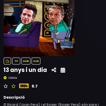
TP
DOB
SUB
13 anys i un dia
Llista
6.7
Descripció
El Ricard (Joan Pera) i el Roger (Roger Pera) són pare i