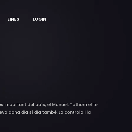
EINES
LOGIN
és important del país, el Manuel. Tothom el té
va dona dia sí dia també. La controla i la
L'Aura ja no pot més i està decidida a