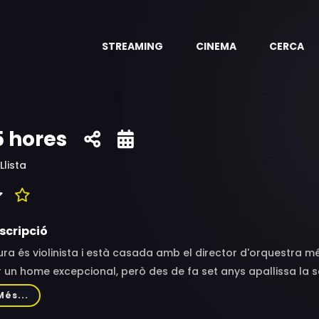
STREAMING
CINEMA
CERCA
5 hores
Llista
scripció
ura és violinista i està casada amb el director d'orquestra m
 un home excepcional, però des de fa set anys apallissa la se
tracta fins al punt que la noia ha hagut de deixar de tocar. 
Més...
anar ajuda i sortir de l'infern en què es troba atrapada.