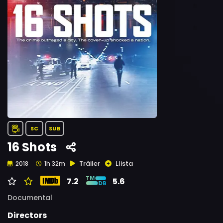
SC
SUB
16 Shots
Tràiler
Llista
2018
1h 32m
7.2
5.6
Documental
Directors