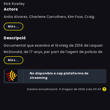
Rick Rowley
Actors
Anita Alvarez, Charlene Carruthers, Kim Foxx, Craig
Futterson, Garry McCarthy, Laquan McDonald
Més...
Descripció
Documental que examina el tiroteig de 2014 de Laquan
McDonald, de 17 anys, per part de l’agent de policia de
Chicago Jason Van Dyke i ‘la tapadera’ que es va
Més...
produir. Després que, inicialment, la policia declarés el
tiroteig com a justificat, periodistes i activistes van lluitar
No disponible a cap plataforma de
perquè les imatges de l’esdeveniment fossin emeses,
streaming
enviant el Departament de Policia de Chicago i els
Darrera actualització: 4 d'agost de 2026 a les 03:43
funcionaris del govern local de Chicago a la convulsió,
ja que la comunitat exigia justícia.