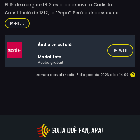
El 19 de març de 1812 es proclamava a Cadis la
Constitució de 1812, la "Pepa". Però què passava a
Catalunya? Fem memòria: érem una província de
Més...
l'imperi napoleònic.
Àudio en català
WEB
Modalitats:
Accés gratuït
Darrera actualització: 7 d'agost de 2026 a les 14:00