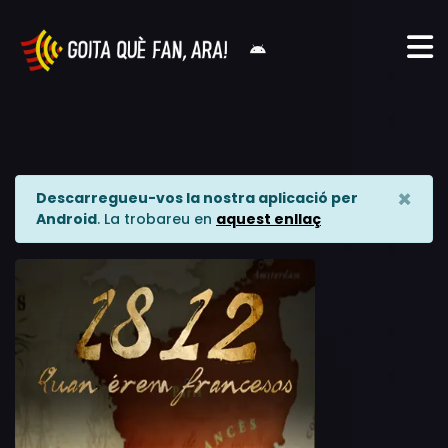
×
Descarregueu-vos la nostra aplicació per
Android
. La trobareu en
aquest enllaç