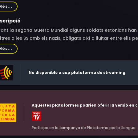
rik Kalmet, Pääru Oja, Priit Strandberg, Priit Pius, Märt Pius, K
Més...
msten, Tõnu Oja, Sepo Seeman, Anne Reemann, Anne Margiste, 
ots, Peeter Tammearu, Rain Simmul, Martin Mill, Ivo Uukkivi, Kri
scripció
g, Dein Suvi, Karl Valkna, Karl Poll, Ken Rüütel, Jakob Tulve, 
ant la segona Guerra Mundial alguns soldats estonians han esta
li, Andres Paal, Heiki Muda, Kristjan Bachman
ltres a les SS amb els nazis, obligats així a lluitar entre ells 
Més...
No disponible a cap plataforma de streaming
Aquestes plataformes podrien oferir la versió en c
Participa en la campanya de Plataforma per la Llengua.