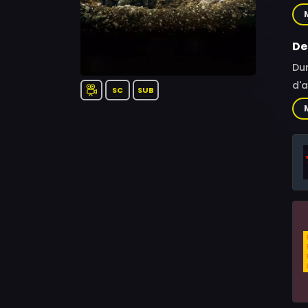
Hen
Mal
Mäe
De
Loo
Dur
Kol
d'a
SC
SUB