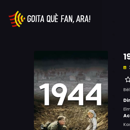
1
Bèl
Di
El
Ac
Kas