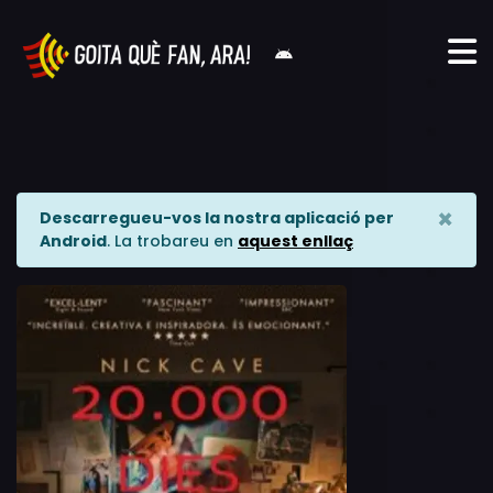
×
Descarregueu-vos la nostra aplicació per
Android
. La trobareu en
aquest enllaç