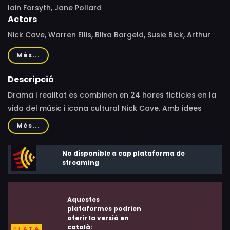
Iain Forsyth, Jane Pollard
Actors
Nick Cave, Warren Ellis, Blixa Bargeld, Susie Bick, Arthur
Cave, Earl Cave, Kirk Lake, Darian Leader, Kylie Minogue,
Més...
Ray Winstone
Descripció
Drama i realitat es combinen en 24 hores fictícies en la
vida del músic i icona cultural Nick Cave. Amb idees
sorprenents i un íntim retrat del procés artístic, examina
Més...
el que ens fa ser el que som i celebra el poder
transformador de l'esperit creatiu.
No disponible a cap plataforma de
streaming
Aquestes
plataformes podrien
oferir la versió en
català: