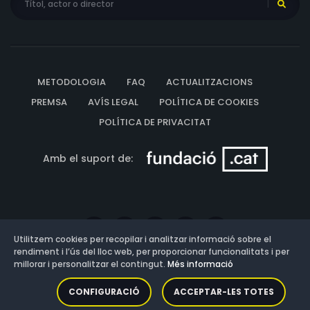
METODOLOGIA
FAQ
ACTUALITZACIONS
PREMSA
AVÍS LEGAL
POLÍTICA DE COOKIES
POLÍTICA DE PRIVACITAT
Amb el suport de:
Utilitzem cookies per recopilar i analitzar informació sobre el
rendiment i l’ús del lloc web, per proporcionar funcionalitats i per
millorar i personalitzar el contingut.
Més informació
Versió: 3.13.0.202607011342
CONFIGURACIÓ
ACCEPTAR-LES TOTES