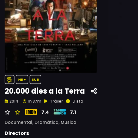
NR+
SUB
20.000 dies a la Terra
Tràiler
Llista
2014
1h 37m
7.4
7.1
Documental,
Dramàtica,
Musical
Directors