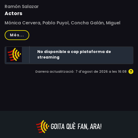
Ramón Salazar
Actors
Mónica Cervera, Pablo Puyol, Concha Galán, Miguel
O'Dogherty, Pilar Bardem, Macarena Gómez, Rossy de
Més...
Palma, Lola Dueñas, Juan Sanz, Richard Shaw, Najwa
Nimri, María Lalane, Inma Olmos, La Terremoto de
No disponible a cap plataforma de
Alcorcón, Pep Noguera, Cayetana Márquez, Jesús Lena
streaming
Fuster, Fanny de Castro, Vicente Haro, Ismael Martínez,
Sagrario Calero, Geli Albaladejo, Marta Malone
Darrera actualització: 7 d'agost de 2026 a les 16:08