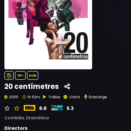
18+
DOB
20 centímetres
Tràiler
Llista
Doblatge
2005
1h 52m
6.6
5.3
Comèdia,
Dramàtica
Directors