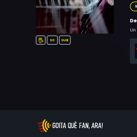
Al
Al
De
Un 
SC
SUB