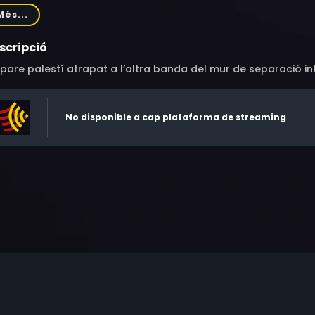
aa Abu Saa, Ahmed Tobasi, Gassan Abbas, Samia Bakri Qazmu
Més...
-Heija, Doraid Liddawi, Maryam Nayfeh, Mohammad Nayfeh, T
scripció
pare palestí atrapat a l’altra banda del mur de separació inten
No disponible a cap plataforma de streaming