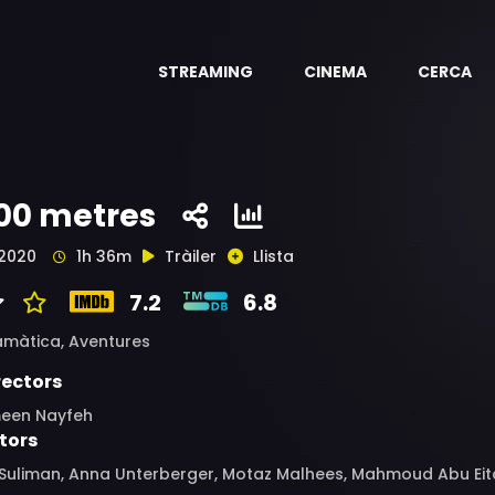
STREAMING
CINEMA
CERCA
00 metres
2020
1h 36m
Tràiler
Llista
7.2
6.8
amàtica,
Aventures
rectors
een Nayfeh
tors
 Suliman, Anna Unterberger, Motaz Malhees, Mahmoud Abu Eita,