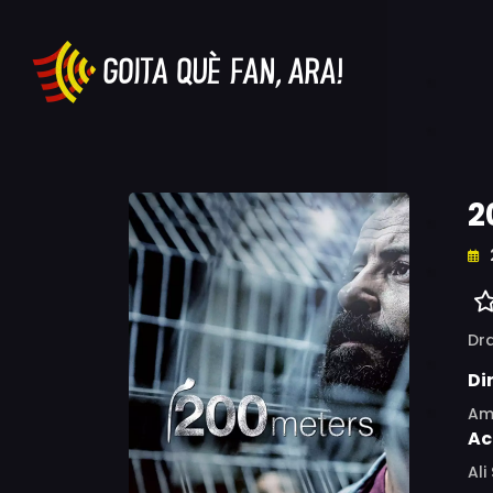
2
Dr
Di
Am
Ac
Ali