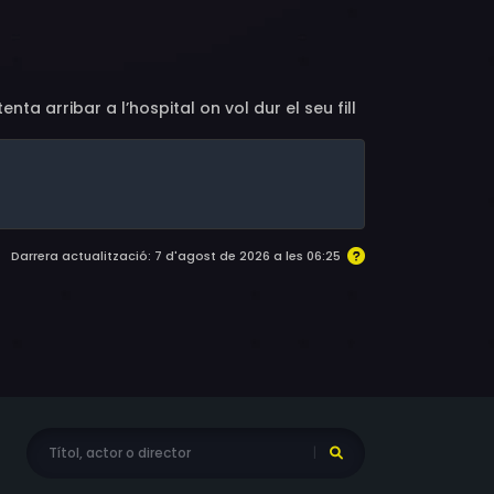
z, Rebecca Esmeralda Telhami, Faisal Abu
awfeeq Nayfeh
ta arribar a l’hospital on vol dur el seu fill
Darrera actualització: 7 d'agost de 2026 a les 06:25