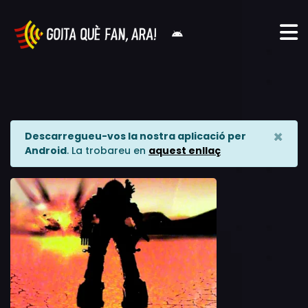
×
Descarregueu-vos la nostra aplicació per
Android
. La trobareu en
aquest enllaç