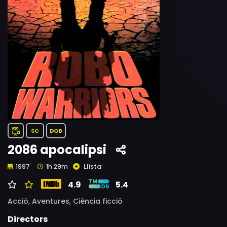
SC
DOB
2086 apocalipsi
Llista
1997
1h 29m
4.9
5.4
Acció,
Aventures,
Ciència ficció
Directors