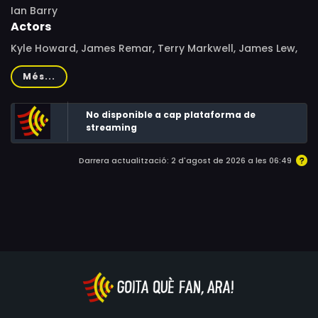
Ian Barry
Actors
Kyle Howard, James Remar, Terry Markwell, James Lew,
James With, Shielu Bharwani, James Tolkan, Dennis
Més...
Creaghan, Bernard Kates, Paul Holmes, Joonee Gamboa,
Anthony Ogunsanya, Rudy Vicdel, John Barwise, Cris
No disponible a cap plataforma de
Aguilar
streaming
Darrera actualització: 2 d'agost de 2026 a les 06:49