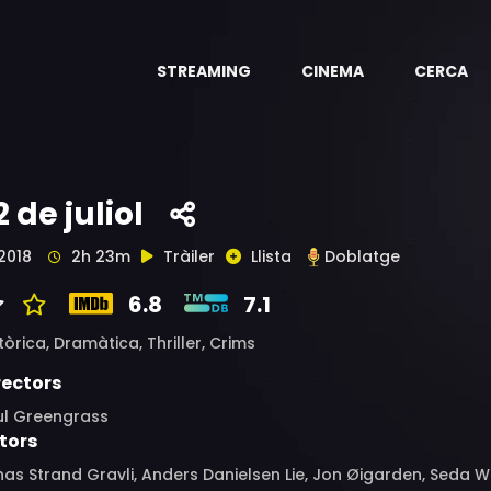
STREAMING
CINEMA
CERCA
2 de juliol
2018
2h 23m
Tràiler
Llista
Doblatge
6.8
7.1
tòrica,
Dramàtica,
Thriller,
Crims
rectors
ul Greengrass
tors
as Strand Gravli, Anders Danielsen Lie, Jon Øigarden, Seda Wit