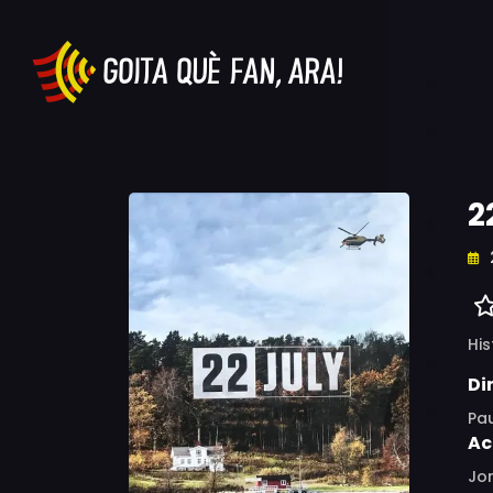
2
His
Di
Pa
Ac
Jon