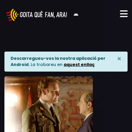
×
Descarregueu-vos la nostra aplicació per
Android
. La trobareu en
aquest enllaç