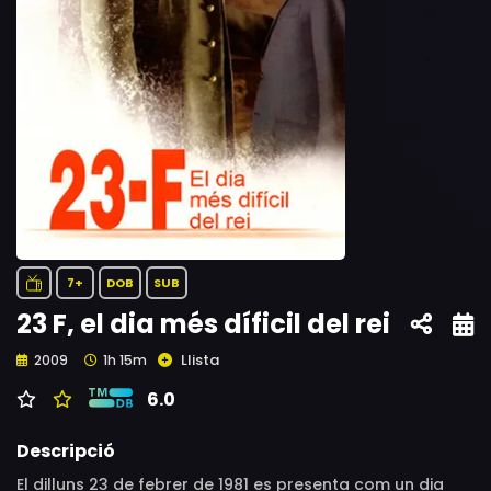
7+
DOB
SUB
23 F, el dia més díficil del rei
Llista
2009
1h 15m
6.0
Descripció
El dilluns 23 de febrer de 1981 es presenta com un dia