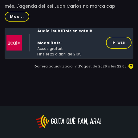
més. L'agenda del Rei Juan Carlos no marca cap
esdeveniment especial i l'agenda política inclou la
Més...
votació d'investidura del nou president del govern,
sense que s'esperi cap sorpresa. Però a les 18,23 de la
Àudio i subtítols en català
tarda les coses prendran un altre rumb.
Modalitats:
WEB
Accés gratuït
Fins el 22 d'abril de 2109
Darrera actualització: 7 d'agost de 2026 a les 22:03