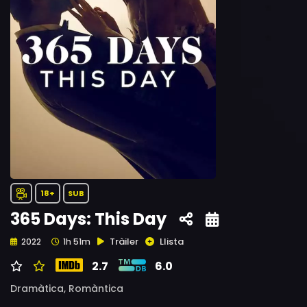
18+
SUB
365 Days: This Day
Tràiler
Llista
2022
1h 51m
2.7
6.0
Dramàtica,
Romàntica