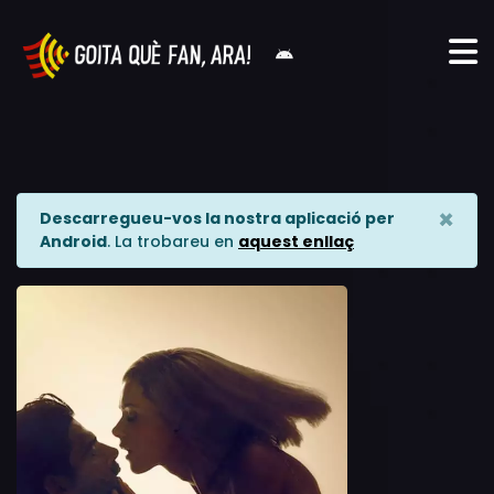
×
Descarregueu-vos la nostra aplicació per
Android
. La trobareu en
aquest enllaç