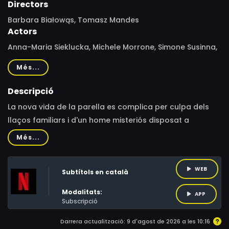
Directors
Barbara Białowąs, Tomasz Mandes
Actors
Anna-Maria Sieklucka, Michele Morrone, Simone Susinna,
Magdalena Lamparska, Otar Saralidze, Ewa Kasprzyk,
Més...
Dariusz Jakubowski, Ramón Langa, Natasza Urbańska,
Tomasz Mandes, Blanka Lipińska, Natalia Siwiec, Karolina
Descripció
Pisarek, Robert Wabich, Sławomir Mandes, Rafał Iwaniuk,
La nova vida de la parella es complica per culpa dels
Natalia Karpińska, Adrianna Chlebicka, Tomasz Karolak
llaços familiars i d'un home misteriós disposat a
guanyar-se el cor i la confiança d’ella.
Més...
WEB
Subtítols en català
Modalitats:
APP
Subscripció
Darrera actualització: 9 d'agost de 2026 a les 10:16