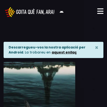
×
Descarregueu-vos la nostra aplicació per
Android
. La trobareu en
aquest enllaç