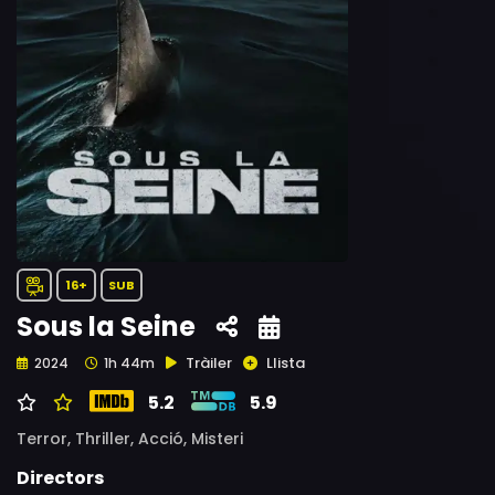
16+
SUB
Sous la Seine
Tràiler
Llista
2024
1h 44m
5.2
5.9
Terror,
Thriller,
Acció,
Misteri
Directors