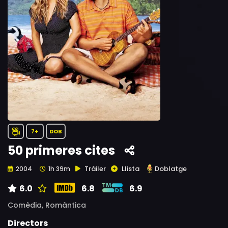
7+
DOB
50 primeres cites
Tràiler
Llista
Doblatge
2004
1h 39m
6.0
6.8
6.9
Comèdia,
Romàntica
Directors