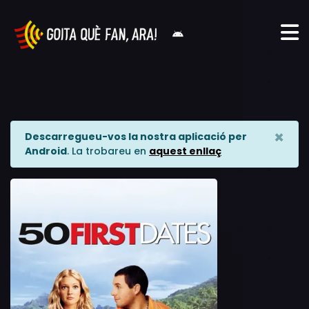
×
Descarregueu-vos la nostra aplicació per
Android
. La trobareu en
aquest enllaç