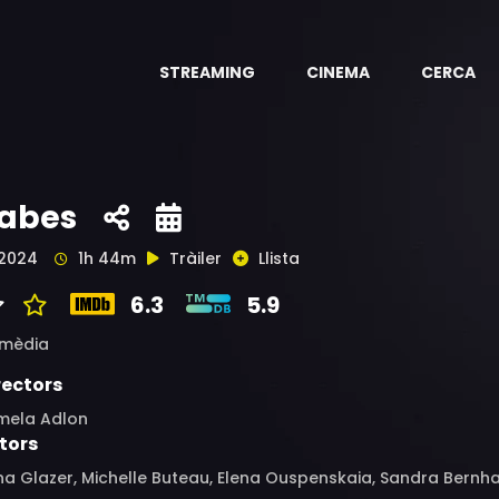
STREAMING
CINEMA
CERCA
abes
2024
1h 44m
Tràiler
Llista
6.3
5.9
mèdia
rectors
mela Adlon
tors
na Glazer, Michelle Buteau, Elena Ouspenskaia, Sandra Bernhar