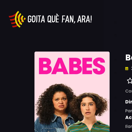
B
Co
Di
Pa
Ac
Ila