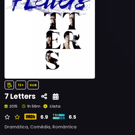
12+
SUB
7 Letters
Llista
2015
1h 56m
6.9
6.5
Dramàtica,
Comèdia,
Romàntica