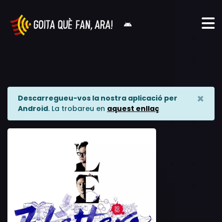
×
Descarregueu-vos la nostra aplicació per
Android
. La trobareu en
aquest enllaç