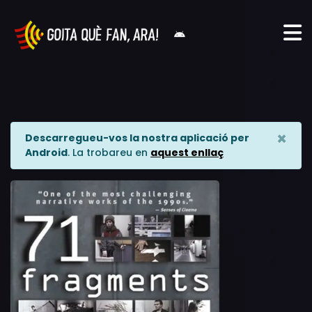
×
Descarregueu-vos la nostra aplicació per
Android
. La trobareu en
aquest enllaç