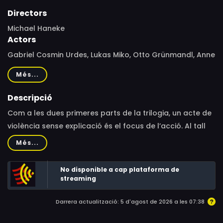
Directors
Michael Haneke
Actors
Gabriel Cosmin Urdes, Lukas Miko, Otto Grünmandl, Anne
Bennent, Udo Samel, Dorothee Hartinger, Branko
Més...
Samarovski, Claudia Martini, Georg Friedrich, Alexander
Pschill, Klaus Händl, Patricia Hirschbichler, Sebastian
Descripció
Stan, Michael Jackson
Com a les dues primeres parts de la trilogia, un acte de
violència sense explicació és el focus de l’acció. Al tall
longitudinal de dues històries de família se superposa
Més...
un tall transversal a través de l’ordre social.
No disponible a cap plataforma de
streaming
Darrera actualització: 5 d'agost de 2026 a les 07:38