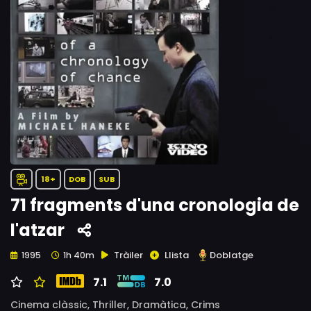
18+
DOB
SUB
71 fragments d'una cronologia de
l'atzar
Tràiler
Llista
Doblatge
1995
1h 40m
7.1
7.0
Cinema clàssic,
Thriller,
Dramàtica,
Crims