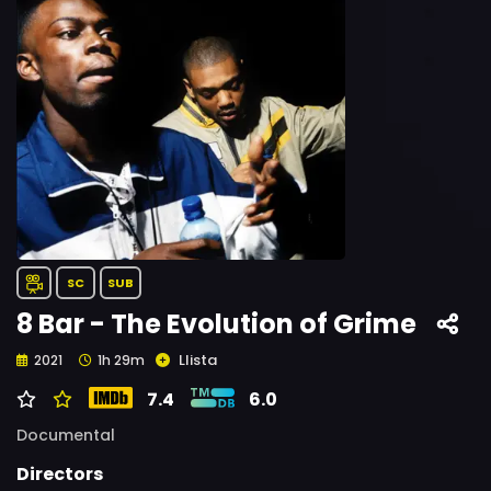
SC
SUB
8 Bar - The Evolution of Grime
Llista
2021
1h 29m
7.4
6.0
Documental
Directors