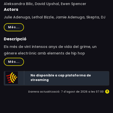
Aleksandra Bilic, David Upshal, Ewen Spencer
Actors
Julie Adenuga, Lethal Bizzle, Jamie Adenuga, Skepta, DJ
Target, Wiley, Ashley Walters, Jammer, Jon E Cash,
Més...
Tinchy Stryder, Kane Robinson, Dizzee Rascal, Chip,
Ghetts, Jarvis Cocker, Stormzy, D Double E
Descripció
Els més de vint intensos anys de vida del grime, un
gènere electrònic amb elements de hip hop
genuïnament londinenc, negre i de carrer, explicats a
Més...
ritme trepidant pels seus artífexs. L’escena sound
system, ràdios pirates, autoedició, batalles de MCs que
No disponible a cap plataforma de
circulaven en DVD, clandestinitat, assetjament
streaming
governamental i el seu atzarós però imparable impacte
Darrera actualització: 7 d'agost de 2026 a les 07:00
en el mainstream i en la cultura moderna del Regne Unit.