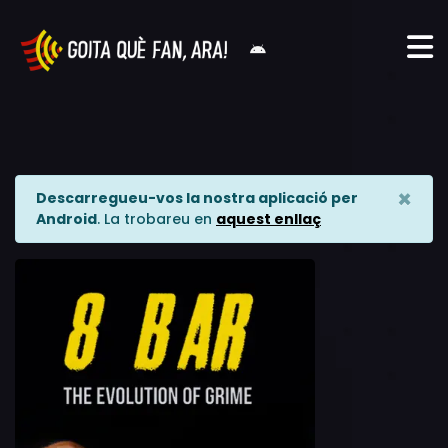
×
Descarregueu-vos la nostra aplicació per
Android
. La trobareu en
aquest enllaç