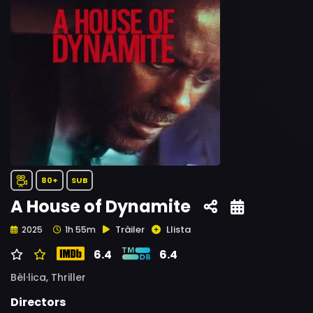
80+
SUB
A House of Dynamite
Tràiler
Llista
2025
1h 55m
6.4
6.4
Bèl·lica,
Thriller
Directors