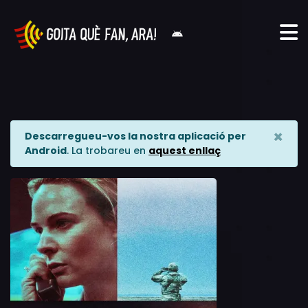
×
Descarregueu-vos la nostra aplicació per
Android
. La trobareu en
aquest enllaç