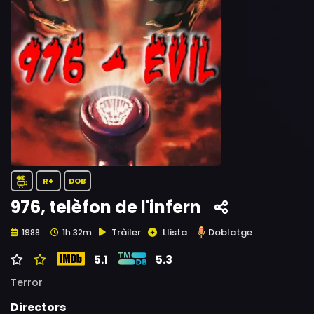
R+
DOB
976, telèfon de l'infern
Tràiler
Llista
Doblatge
1988
1h 32m
5.1
5.3
Terror
Directors