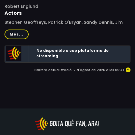
Robert Englund
Actors
Stephen Geoffreys, Patrick O'Bryan, Sandy Dennis, Jim
Metzler, Maria Rubell, Lezlie Deane, Robert Picardo, J.J.
Més...
Cohen, Paul Willson, Greg Collins, Darren E. Burrows, J.J.
Johnston, Wendy J. Cooke, Tom McFadden, Mindy
No disponible a cap plataforma de
Seeger, Gunther Jenson, Jim Thiebaud, John Slade,
streaming
Joanna Keyes, Demetre Phillips, Don Bajema, Larry Turk,
Cynthia Szigeti, Christopher Metas, Roxanne Rogers, Bert
Darrera actualització: 2 d'agost de 2026 a les 05:41
Hinchman, Ed Corbett, Nay K. Dorsey, Jim Landis