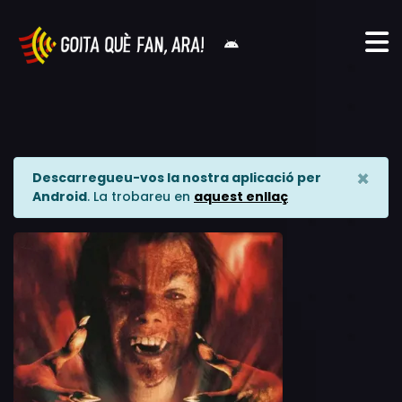
×
Descarregueu-vos la nostra aplicació per
Android
. La trobareu en
aquest enllaç