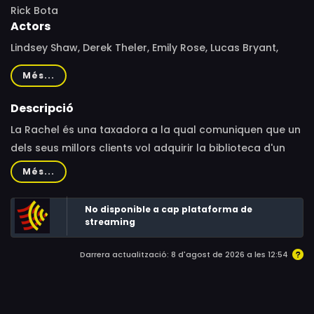
Rick Bota
Actors
Lindsey Shaw, Derek Theler, Emily Rose, Lucas Bryant,
Rachel Ticotin, Isaiah Washington, Max Page, Chiara
Més...
Aurelia, Alix Elizabeth Gitter, Karl T. Wright
Descripció
La Rachel és una taxadora a la qual comuniquen que un
dels seus millors clients vol adquirir la biblioteca d'un
petit poble per a construir un spa en el terreny. La
Més...
Rachel és absolutament contrària a la idea
d'abandonar Nova York, però ara haurà d'anar-se a
No disponible a cap plataforma de
Califòrnia.
streaming
Darrera actualització: 8 d'agost de 2026 a les 12:54