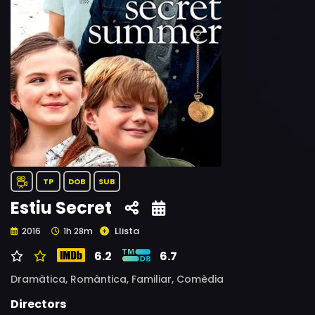
TP
DOB
SUB
Estiu Secret
Llista
2016
1h 28m
6.2
6.7
Dramàtica,
Romàntica,
Familiar,
Comèdia
Directors