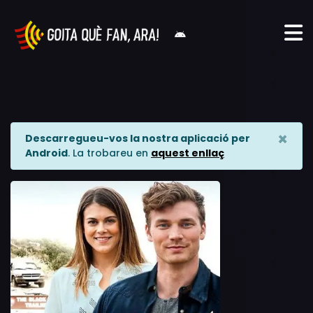
×
Descarregueu-vos la nostra aplicació per
Android
. La trobareu en
aquest enllaç