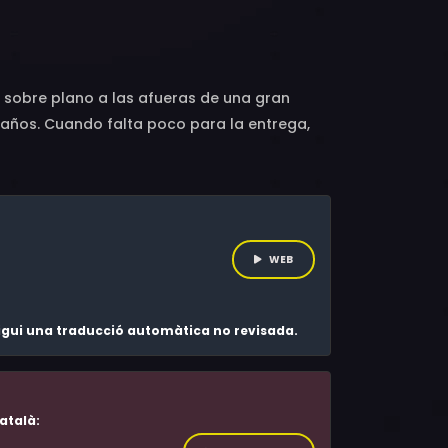
ero, Isabel Requena, Alex Spijksma, Àngela
o sobre plano a las afueras de una gran
 años. Cuando falta poco para la entrega,
denuncian a la constructora, sin éxito. Álex
 tener la vida que había soñado.
WEB
 sigui una traducció automàtica no revisada.
atalà: