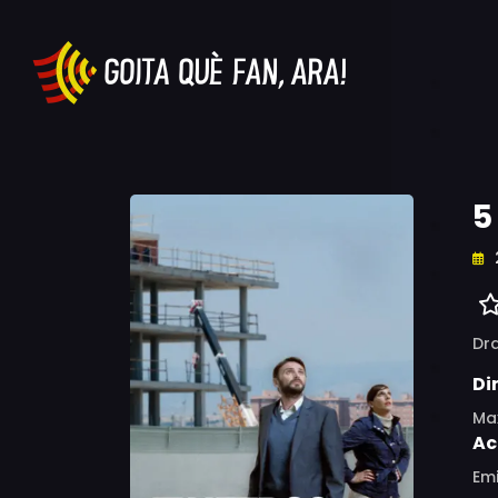
5
Dr
Di
Ma
Ac
Emi