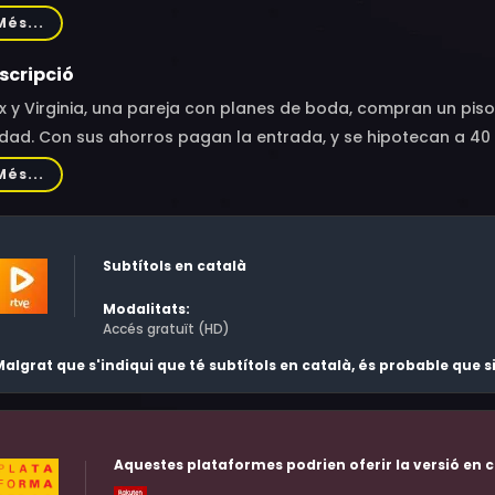
avent, Lola Moltó, Pep Ricart, Carles Sanjaime, Sergio Caball
Més...
er
scripció
x y Virginia, una pareja con planes de boda, compran un pis
dad. Con sus ahorros pagan la entrada, y se hipotecan a 40
an las obras y precintan la zona. Los vecinos se organizan y 
Més...
ere una solución y hará lo que sea para conseguir su casa y
Subtítols en català
Modalitats:
Accés gratuït (HD)
algrat que s'indiqui que té subtítols en català, és probable que
Aquestes plataformes podrien oferir la versió en c