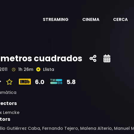
STREAMING
CINEMA
CERCA
 metros cuadrados
2011
1h 26m
Llista
6.0
5.8
amàtica
rectors
x Lemcke
tors
lio Gutiérrez Caba, Fernando Tejero, Malena Alterio, Manuel 