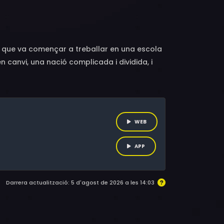
 Nicanor Fernandez, Hugo Fuertes, Bruno Blas,
 Serrano, Gerardo Maleh, Francesca Vaccari,
lvia de Esteban, Liam Mayne, Julián Galli
nat que va començar a treballar en una escola
en canvi, una nació complicada i dividida, i
troba un petit pingüí encallat en una platja
rteix no només en un valuós amic, sinó també
 els nens i molts altres.
WEB
APP
Darrera actualització: 5 d'agost de 2026 a les 14:03