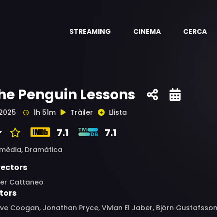
STREAMING
CINEMA
CERCA
he Penguin Lessons
2025
1h 51m
Tràiler
Llista
7.1
7.1
mèdia,
Dramàtica
rectors
ter Cattaneo
tors
ve Coogan, Jonathan Pryce, Vivian El Jaber, Björn Gustafsson