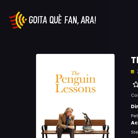
T
Co
Di
Pe
Ac
Ste