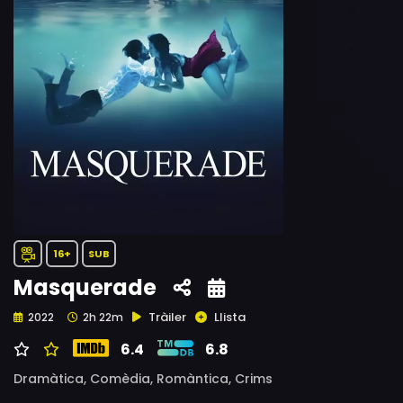
16+
SUB
Masquerade
Tràiler
Llista
2022
2h 22m
6.4
6.8
Dramàtica,
Comèdia,
Romàntica,
Crims