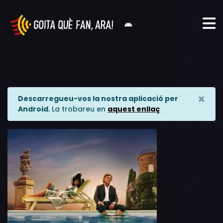
×
Descarregueu-vos la nostra aplicació per
Android
. La trobareu en
aquest enllaç