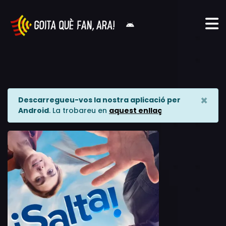
×
Descarregueu-vos la nostra aplicació per
Android
. La trobareu en
aquest enllaç