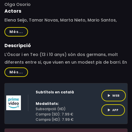
Olga Osorio
Actors
Elena Seijo, Tamar Novas, Marta Nieto, Mario Santos,
Rubén Fulgencio, Manuel Manquiña, Mabel Rivera, Irene
Més...
Jiménez, Saúl Esgueva, Cris Iglesias, Héctor Carballo,
Grial Montes, Óscar Allo, Lara Morgalo, Nadia Linares,
Descripció
Estíbaliz Veiga, Tito Asorey, Carlos Villarino, Paula Pier,
L'Óscar i en Teo (13 i 10 anys) són dos germans, molt
Machi Salgado, Óscar Galiñanes, Teo Galiñanes
diferents entre si, que viuen en un modest pis de barri. En
Teo és futboler i una mica entremaliat; l'Óscar, un sabut
Més...
tot que prefereix passar les tardes d'estiu estudiant la
teoria de la relativitat. En realitat, cadascú torça a la
Subtítols en català
seva manera amb la desaparició de la seva mare, una
WEB
prometedora científica obsessionada amb els forats de
Modalitats:
cuc.
Subscripció (HD)
APP
Compra (SD): 7.99 €
Compra (HD): 7.99 €