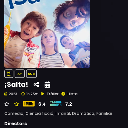
A+
SUB
¡Salta!
Tràiler
Llista
2023
1h 25m
6.4
7.2
Comèdia,
Ciència ficció,
Infantil,
Dramàtica,
Familiar
Directors