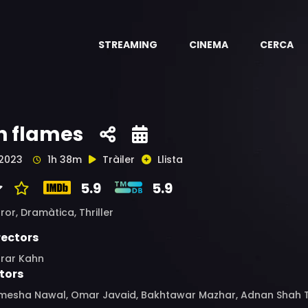
STREAMING
CINEMA
CERCA
n flames
2023
1h 38m
Tràiler
Llista
5.9
5.9
ror,
Dramàtica,
Thriller
rectors
rrar Kahn
tors
mesha Nawal, Omar Javaid, Bakhtawar Mazhar, Adnan Shah T