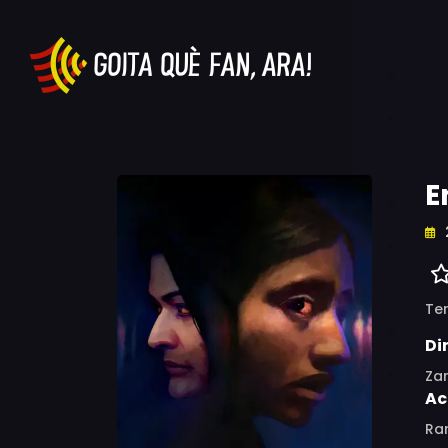
E
Ter
Di
Za
Ac
Ra