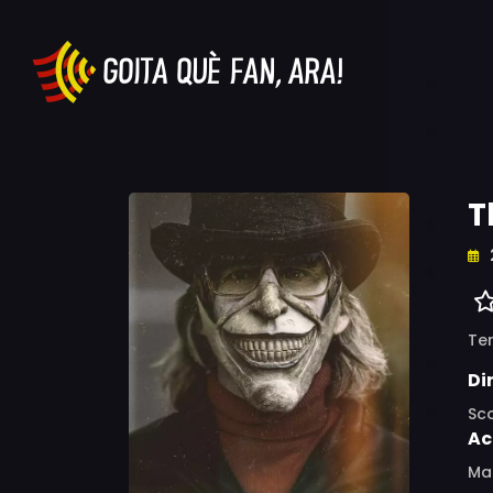
T
Ter
Di
Sco
Ac
Ma