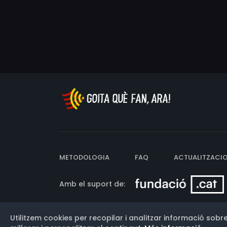
METODOLOGIA
FAQ
ACTUALITZACI
Amb el suport de:
Utilitzem cookies per recopilar i analitzar informació sobre
Versió: 3.13.0.202607011342