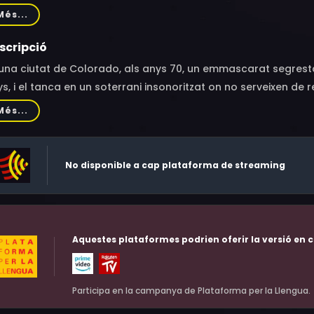
sone, Miguel Mora, Rebecca Clarke, J. Gaven Wilde, Spencer F
Més...
stan Pravong, Jacob Moran, Brady Hepner, Banks Repeta, Krist
eromo, Kellan Rhude, Gina Jun, Ryan Cronan, Dashiell Derric
scripció
 Allebach, Andrew Farmer, T. Maxwell Martin, Ron Blake, Rober
una ciutat de Colorado, als anys 70, un emmascarat segresta F
an Petersen, Mike Bailey, Christine Connelly, Matthew Simmons
s, i el tanca en un soterrani insonoritzat on no serveixen de r
rick Lemmon, Veronica Russell
se connexió comença a sonar, Finney descobreix que a través
Més...
eriors, les quals estan decidides a impedir que Finney acabi i
No disponible a cap plataforma de streaming
Aquestes plataformes podrien oferir la versió en c
Participa en la campanya de Plataforma per la Llengua.