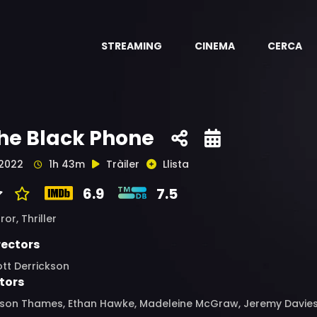
STREAMING
CINEMA
CERCA
he Black Phone
2022
1h 43m
Tràiler
Llista
6.9
7.5
ror,
Thriller
rectors
tt Derrickson
tors
son Thames, Ethan Hawke, Madeleine McGraw, Jeremy Davies, 