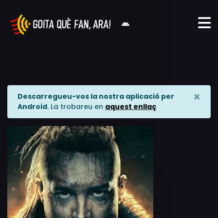
×
Descarregueu-vos la nostra aplicació per
Android
. La trobareu en
aquest enllaç