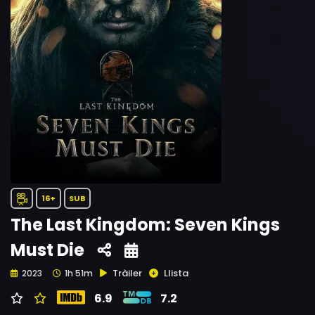
16+
SUB
The Last Kingdom: Seven Kings
Must Die
Tràiler
Llista
2023
1h 51m
6.9
7.2