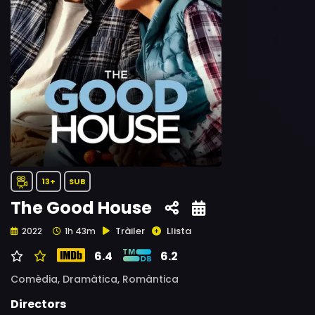
13+
SUB
The Good House
Tràiler
Llista
2022
1h 43m
6.4
6.2
Comèdia,
Dramàtica,
Romàntica
Directors