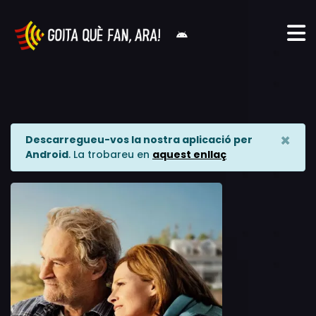
×
Descarregueu-vos la nostra aplicació per
Android
. La trobareu en
aquest enllaç