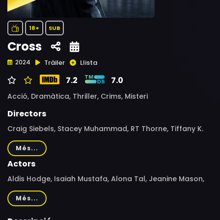
18+
SUB
Cross
Tràiler
Llista
2024
7.2
7.0
Acció,
Dramàtica,
Thriller,
Crims,
Misteri
Directors
Craig Siebels, Stacey Muhammad, RT Thorne, Tiffany K.
Guilien, Ed Ornelas, Nzingha Stewart, Director X, Carl
Més...
Seaton
Actors
Aldis Hodge, Isaiah Mustafa, Alona Tal, Jeanine Mason,
Samantha Walkes, Juanita Jennings, Caleb Elijah, Melody
Més...
Hurd, Wes Chatham, Johnny Ray Gill, Matthew Lillard,
Ryan Eggold, Jennifer Wigmore, Eloise Mumford