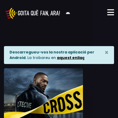
×
Descarregueu-vos la nostra aplicació per
Android
. La trobareu en
aquest enllaç