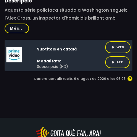
Descripció
Aquesta sèrie policíaca situada a Washington segueix
l'Alex Cross, un inspector d'homicidis brillant amb
problemes personals que podrien fer perillar la seva
Més...
carrera i la seva vida. Basada en la sèrie de llibres més
exitosa de James Patterson.
WEB
Subtítols en català
Modalitats:
APP
Subscripció (HD)
Darrera actualització: 6 d'agost de 2026 a les 06:05