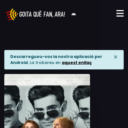
×
Descarregueu-vos la nostra aplicació per
Android
. La trobareu en
aquest enllaç