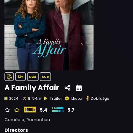
12+
DOB
SUB
A Family Affair
Tràiler
Llista
Doblatge
2024
1h 54m
5.4
5.7
Comèdia,
Romàntica
Directors