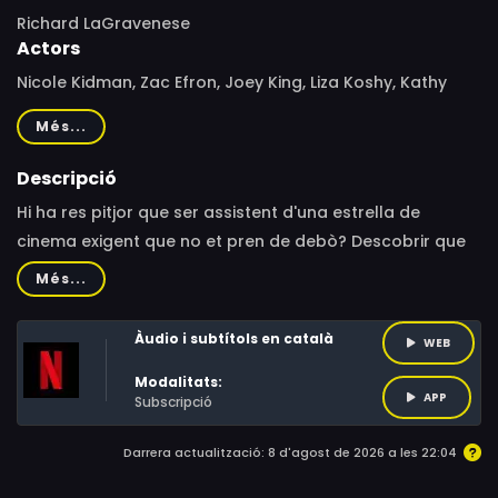
Richard LaGravenese
Actors
Nicole Kidman, Zac Efron, Joey King, Liza Koshy, Kathy
Bates, Wes Jetton, Ian Gregg, Sarah Baskin, Zele
Més...
Avradopoulos, Vince Pisani, Sherry Cola, Olivia Macklin,
Vee Bhakta, Maxel Amador, Seoum Tylor Aun, Gissette
Descripció
Valentin, Brooks Ashmanskas, Lily LaGravenese, Robin
Hi ha res pitjor que ser assistent d'una estrella de
Skye, Irene Kim, Boone Smith, Hannah Hleap, Carrie
cinema exigent que no et pren de debò? Descobrir que
Solomon, Sean Evans, Kannon Omachi, Scott Andersen,
està enamorat de la teva mare.
Més...
Stephen Branson, Ryan Austin Bryant, Melissa
Kennemore, Cora Maple Lindell
Àudio i subtítols en català
WEB
Modalitats:
APP
Subscripció
Darrera actualització: 8 d'agost de 2026 a les 22:04