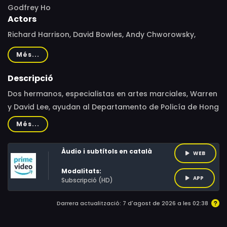
Godfrey Ho
Actors
Richard Harrison, David Bowles, Andy Chworowsky,
Warren Chan, Morna Lee, Clifford Allen, Vera Chang, Mike
Més...
Tien, Joyce Chow, Yvette Chang, Maria Webber, Leung
Siu-Wah, Danny Wang, Phillip Ko Fai, Jack Suen Kwok-
Descripció
Ming, Wa Lun, John Culkin, Elizabeth Oram, Pierre
Dos hermanos, especialistas en artes marciales, Warren
Tremblay, Simon Broad
y David Lee, ayudan al Departamento de Policía de Hong
Kong , liderado por el ninja Gordon Anderson, a dar
Més...
caza a una secta ninja liderada por Bruce
Àudio i subtítols en català
WEB
Modalitats:
APP
Subscripció (HD)
Darrera actualització: 7 d'agost de 2026 a les 02:38