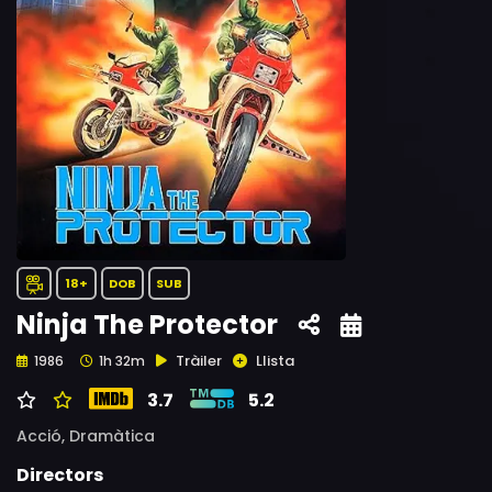
18+
DOB
SUB
Ninja The Protector
Tràiler
Llista
1986
1h 32m
3.7
5.2
Acció,
Dramàtica
Directors