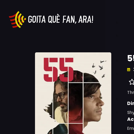
5
Thr
Di
Sh
Ac
Em