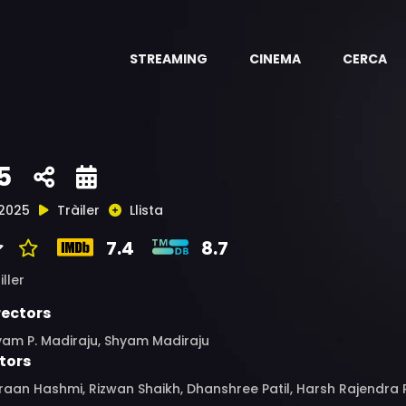
STREAMING
CINEMA
CERCA
5
2025
Tràiler
Llista
7.4
8.7
iller
rectors
yam P. Madiraju, Shyam Madiraju
tors
raan Hashmi, Rizwan Shaikh, Dhanshree Patil, Harsh Rajendra