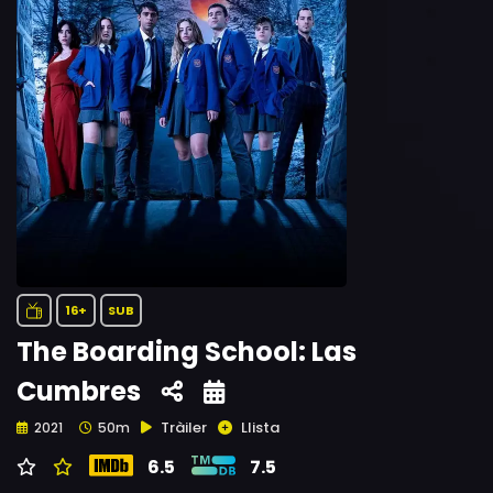
16+
SUB
The Boarding School: Las
Cumbres
Tràiler
Llista
2021
50m
6.5
7.5