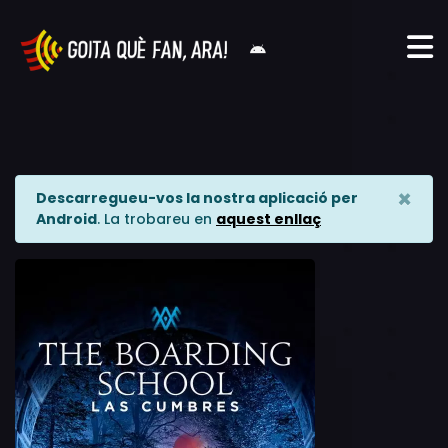
×
Descarregueu-vos la nostra aplicació per
Android
. La trobareu en
aquest enllaç