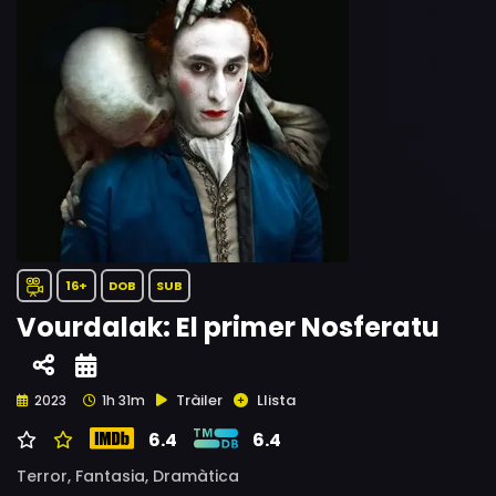
16+
DOB
SUB
Vourdalak: El primer Nosferatu
Tràiler
Llista
2023
1h 31m
6.4
6.4
Terror,
Fantasia,
Dramàtica