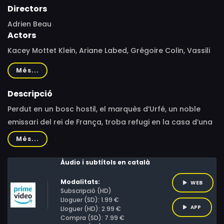
Directors
Adrien Beau
Actors
Kacey Mottet Klein, Ariane Labed, Grégoire Colin, Vassili
Schneider, Claire Duburcq, Gabriel Pavie, Erwan Ribard,
Més...
Adrien Beau
Descripció
Perdut en un bosc hostil, el marquès d’Urfé, un noble
emissari del rei de França, troba refugi en la casa d’una
misteriosa família que oculta un secret aterridor.
Més...
Àudio i subtítols en català
Modalitats:
WEB
Subscripció (HD)
Lloguer (SD): 1.99 €
APP
Lloguer (HD): 2.99 €
Compra (SD): 7.99 €