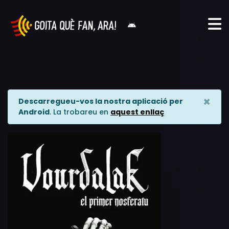
×
Descarregueu-vos la nostra aplicació per
Android
. La trobareu en
aquest enllaç