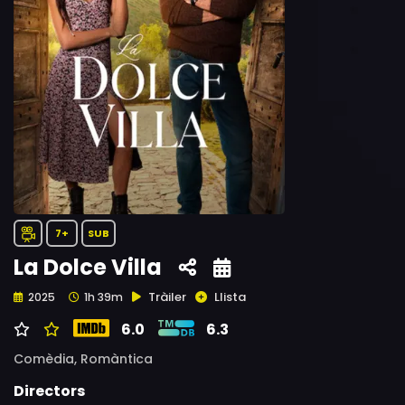
7+
SUB
La Dolce Villa
Tràiler
Llista
2025
1h 39m
6.0
6.3
Comèdia,
Romàntica
Directors