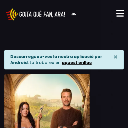
×
Descarregueu-vos la nostra aplicació per
Android
. La trobareu en
aquest enllaç