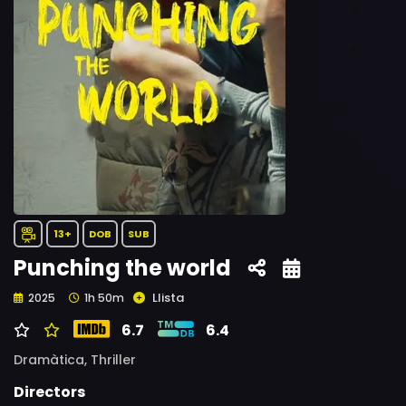
13+
DOB
SUB
Punching the world
Llista
2025
1h 50m
6.7
6.4
Dramàtica,
Thriller
Directors