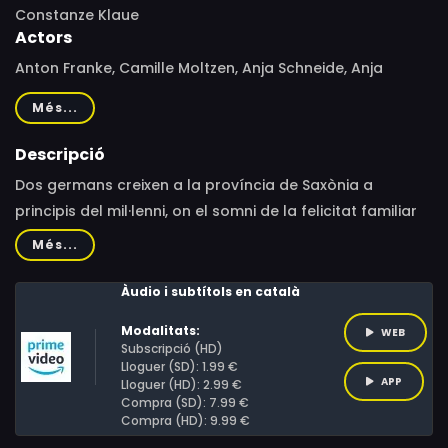
Constanze Klaue
Actors
Anton Franke, Camille Moltzen, Anja Schneide, Anja
Schneider, Christian Näthe, Katrin Röver, John Paul Halle,
Més...
Swetlana Schönfeld, Nico Hartmann, Noah Dymke, Moritz
Hoyer, Lukas Rietzschel, Marleen Lau, Steffi Kühnert,
Descripció
Hannes Wegener, Hilmar Eichhorn, Jannis Veihelmann,
Dos germans creixen a la província de Saxònia a
Johannes Scheidweiler, Meinhard Neumann
principis del mil·lenni, on el somni de la felicitat familiar
en una casa nova es converteix ràpidament en un
Més...
malson de decadència, violència i xenofòbia mentre
busquen desesperadament estabilitat i pertinença.
Àudio i subtítols en català
Modalitats:
WEB
Subscripció (HD)
Lloguer (SD): 1.99 €
APP
Lloguer (HD): 2.99 €
Compra (SD): 7.99 €
Compra (HD): 9.99 €