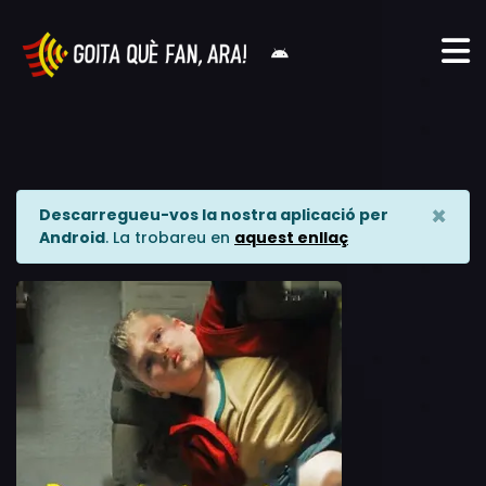
×
Descarregueu-vos la nostra aplicació per
Android
. La trobareu en
aquest enllaç