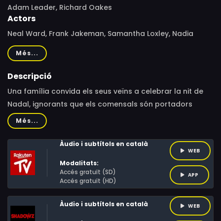
Adam Leader, Richard Oakes
Actors
Neal Ward, Frank Jakeman, Samantha Loxley, Nadia
Lamin, Jennifer K Preston, Buddy Skelton, Lee Hunter,
Més...
Adam Leader, Sandra Howard-Williams, Shaun Hodson,
Benjamin Symons, Andrew Gough, Sarah Neighbour, John
Descripció
Neighbour
Una família convida els seus veïns a celebrar la nit de
Nadal, ignorants que els comensals són portadors
d'una maligna entitat disposada a prendre possessió
Més...
del planeta.
Àudio i subtítols en català
WEB
Modalitats:
Accés gratuït (SD)
APP
Accés gratuït (HD)
Àudio i subtítols en català
WEB