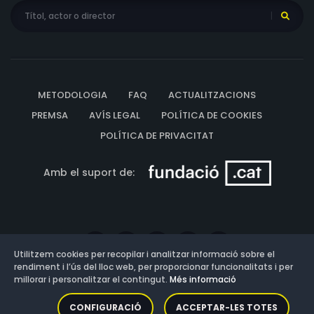
METODOLOGIA
FAQ
ACTUALITZACIONS
PREMSA
AVÍS LEGAL
POLÍTICA DE COOKIES
POLÍTICA DE PRIVACITAT
Amb el suport de:
Utilitzem cookies per recopilar i analitzar informació sobre el
rendiment i l’ús del lloc web, per proporcionar funcionalitats i per
millorar i personalitzar el contingut.
Més informació
Versió: 3.13.0.202607011342
CONFIGURACIÓ
ACCEPTAR-LES TOTES