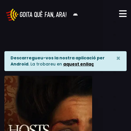
×
Descarregueu-vos la nostra aplicació per
Android
. La trobareu en
aquest enllaç