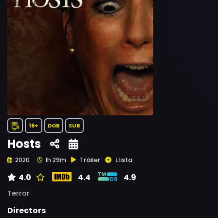
16+
DOB
SUB
Hosts
Tràiler
Llista
2020
1h 29m
4.0
4.4
4.9
Terror
Directors