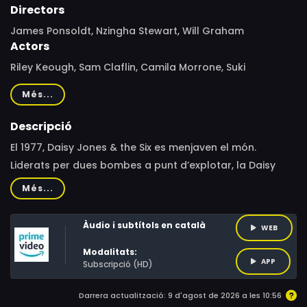
Directors
James Ponsoldt, Nzingha Stewart, Will Graham
Actors
Riley Keough, Sam Claflin, Camila Morrone, Suki
Waterhouse, William Harrison, Josh Whitehouse,
Més...
Sebastian Chacon, Nabiyah Be, Tom Wright, Timothy
Olyphant, Will Harrison
Descripció
El 1977, Daisy Jones & the Six es menjaven el món.
Liderats per dues bombes a punt d’explotar, la Daisy
Jones i en Billy Dunne, havien passat del no-res a la
Més...
fama. Però després d’esgotar les entrades d’un concert
a Chicago, es van separar. Dècades més tard, els
Àudio i subtítols en català
WEB
membres del grup decideixen explicar la veritat.
Modalitats:
Aquesta és la història de com un grup icònic va
APP
Subscripció (HD)
implosionar en el seu millor moment.
Darrera actualització: 9 d'agost de 2026 a les 10:56