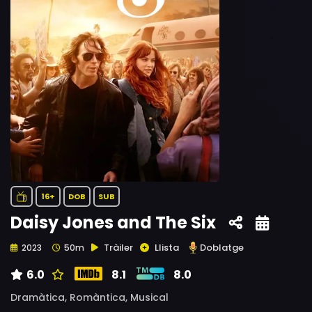
16+
DOB
SUB
Daisy Jones and The Six
Tràiler
Llista
Doblatge
2023
50m
6.0
8.1
8.0
Dramàtica,
Romàntica,
Musical